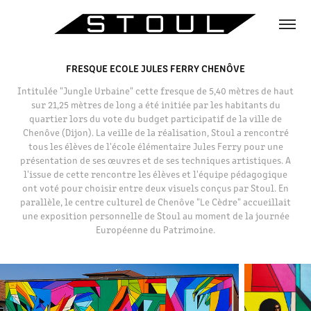
FRESQUE ECOLE JULES FERRY CHENÔVE
Intitulée "Jungle Urbaine" cette fresque de 5,40 mètres de haut
sur 21,25 mètres de long a été initiée par les habitants du
quartier lors du vote du budget participatif de la ville de
Chenôve (Dijon). La veille de la réalisation, Stoul a rencontré
tous les élèves de l'école élémentaire Jules Ferry pour une
présentation de ses œuvres et de ses techniques artistiques. A
l'issue de cette rencontre les élèves et l'équipe pédagogique
ont voté pour choisir entre deux visuels conçus par Stoul. En
parallèle, le centre culturel de Chenôve "Le Cèdre" accueillait
une exposition personnelle de Stoul au moment de la journée
Européenne du Patrimoine.