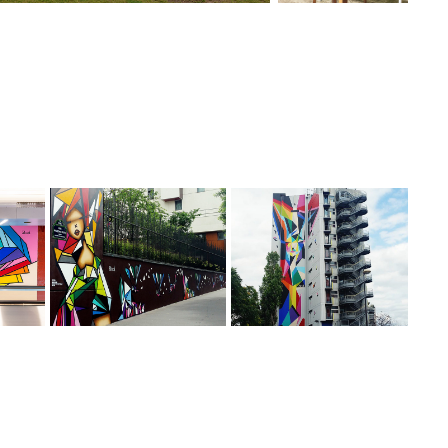
FRESQUE "TOTEM" HOTEL 
UBER-
GROOVE YOUR WORLD 
CISP MAURICE RAVEL 
VTR PARIS13
PARIS 12E
2016
2017