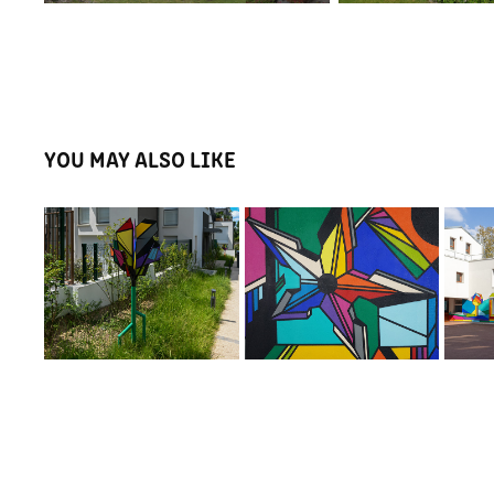
YOU MAY ALSO LIKE
EXPO SOLO "ORU JUTSU" 
SCULPTURES JARDIN 
FRES
LE LAVO//MATIK PARIS 
SÈVRE
13E
2021
2020